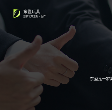
东盈玩具
塑胶玩具定制・生产
东盈是一家