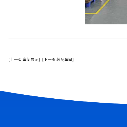
[上一页:车间展示]
[下一页:装配车间]