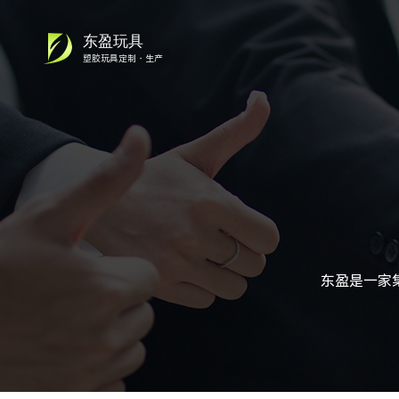
东盈玩具
塑胶玩具定制・生产
东盈是一家