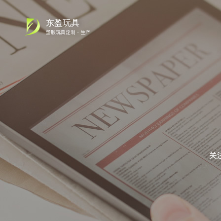
东盈玩具
塑胶玩具定制・生产
关