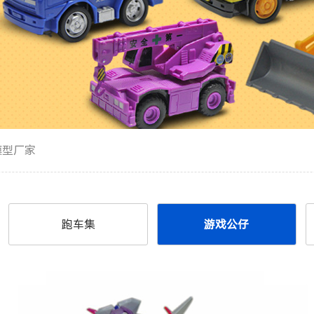
1
模型厂家
2
3
跑车集
游戏公仔