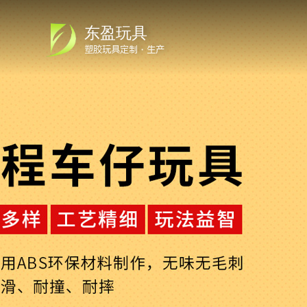
东盈玩具
塑胶玩具定制・生产