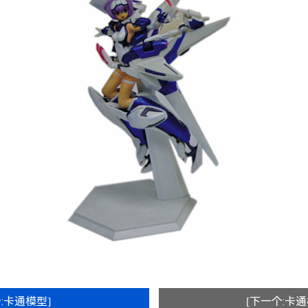
:卡通模型]
[下一个:卡