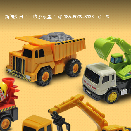
新闻资讯
联系东盈
186-8009-8133



胶玩具